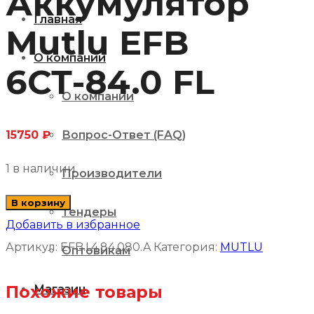
Аккумулятор
Главная
Mutlu EFB
О компании
6СТ-84.0 FL
О компании
Вопрос-Ответ (FAQ)
15750
₽
1 в наличии
Производители
Количество
В корзину
Тендеры
товара
Добавить в избранное
Аккумулятор
Артикул:
EFB.L4.84.080.A
Категория:
MUTLU
Оптовикам
Mutlu
Похожие товары
Магазин
EFB
6СТ-84.0