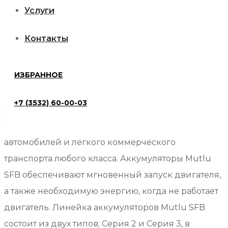
Услуги
SFB
Описание
M3
Контакты
6СТ-63.0
Описание
низкий
ИЗБРАННОЕ
SFB — Технология Аккумуляторов с жидким
электролитом Нового Поколения
+7 (3532) 60-00-03
Залитые аккумуляторы Mutlu SFB, оснащенные
технологией SLI, разработанные для легковых
автомобилей и легкого коммерческого
транспорта любого класса. Аккумуляторы Mutlu
SFB обеспечивают мгновенный запуск двигателя,
а также необходимую энергию, когда не работает
двигатель. Линейка аккумуляторов Mutlu SFB
состоит из двух типов; Серия 2 и Серия 3, в