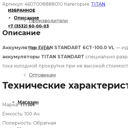
TITAN
Артикул:
4607008888010
Категория:
TITAN
ИЗБРАННОЕ
STANDART
Описание
6СТ-100.0
Производители
+7 (3532) 60-00-03
VL
Описание
Аккумулятор TITAN STANDART 6СТ-100.0 VL
— ид
Тендеры
аккумуляторы TITAN STANDART
специально разр
тока холодной прокрутки при не высокой стоимост
Оптовикам
Технические характерис
Магазин
Марка:
TITAN
Емкость: 100 Ач.
Полярность: Обратная