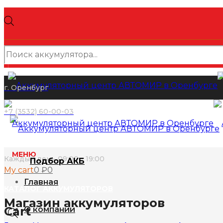
Поиск
товаров
г. Оренбург
+7 (3532) 60-00-03
МЕНЮ
Каждый день 09:00 - 19:00
Подбор АКБ
My cart
0
₽
0
Главная
КАТАЛОГ АККУМУЛЯТОРОВ
Магазин аккумуляторов
Cart
О компании
Поиск