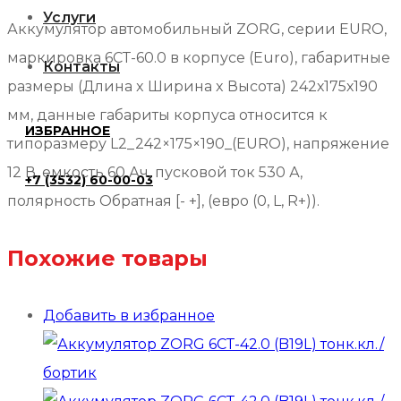
Услуги
Аккумулятор автомобильный ZORG, серии EURO,
маркировка 6СТ-60.0 в корпусе (Euro), габаритные
Контакты
размеры (Длина x Ширина x Высота) 242х175х190
мм, данные габариты корпуса относится к
ИЗБРАННОЕ
типоразмеру L2_242×175×190_(EURO), напряжение
12 В, емкость 60 Ач, пусковой ток 530 А,
+7 (3532) 60-00-03
полярность Обратная [- +], (евро (0, L, R+)).
Похожие товары
Добавить в избранное