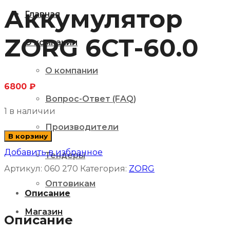
Аккумулятор
Главная
ZORG 6СТ-60.0
О компании
О компании
6800
₽
Вопрос-Ответ (FAQ)
1 в наличии
Производители
Количество
В корзину
товара
Добавить в избранное
Тендеры
Аккумулятор
Артикул:
060 270
Категория:
ZORG
Оптовикам
ZORG
Описание
6СТ-60.0
Магазин
Описание