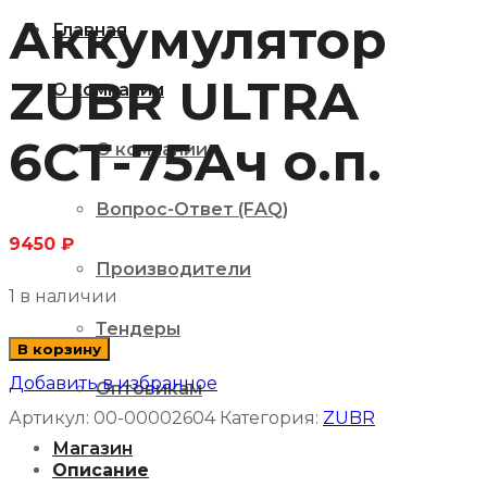
Аккумулятор
Главная
ZUBR ULTRA
О компании
6СТ-75Ач о.п.
О компании
Вопрос-Ответ (FAQ)
9450
₽
Производители
1 в наличии
Тендеры
Количество
В корзину
товара
Добавить в избранное
Оптовикам
Аккумулятор
Артикул:
00-00002604
Категория:
ZUBR
Магазин
ZUBR
Описание
ULTRA