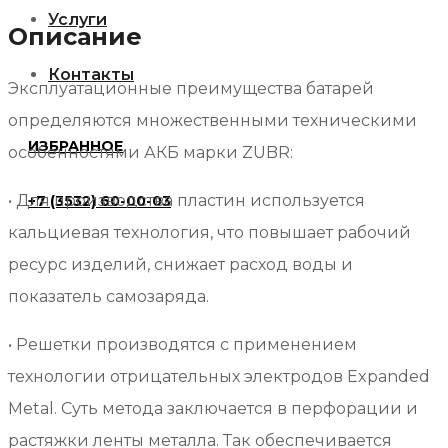
Услуги
Описание
6СТ-75Ач
о.п.
Контакты
Эксплуатационные преимущества батарей
определяются множественными техническими
ИЗБРАННОЕ
особенностями АКБ марки ZUBR:
• Для производства пластин используется
+7 (3532) 60-00-03
кальциевая технология, что повышает рабочий
ресурс изделий, снижает расход воды и
показатель самозаряда.
• Решетки производятся с применением
технологии отрицательных электродов Expanded
Metal. Суть метода заключается в перфорации и
растяжки ленты металла. Так обеспечивается