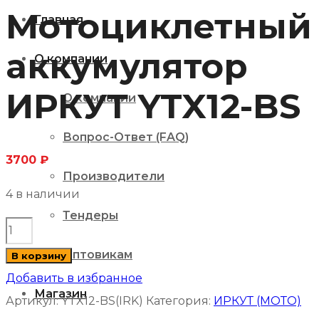
Мотоциклетный
Главная
аккумулятор
О компании
ИРКУТ YTX12-BS
О компании
Вопрос-Ответ (FAQ)
3700
₽
Производители
4 в наличии
Тендеры
Количество
товара
Оптовикам
В корзину
Мотоциклетный
Добавить в избранное
Магазин
аккумулятор
Артикул:
YTX12-BS(IRK)
Категория:
ИРКУТ (МОТО)
ИРКУТ