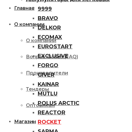
Главная
9999
BRAVO
О компании
DELKOR
ECOMAX
О компании
EUROSTART
EXCLUSIVE
Вопрос-Ответ (FAQ)
FORGO
Производители
GIVER
KAINAR
Тендеры
MUTLU
POLUS ARCTIC
Оптовикам
REACTOR
ROCKET
Магазин
SARMA