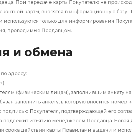
одавца. При передаче карты Покупателю не происход
исконтной карты, вносятся в информационную базу 
 и используются только для информирования Покуп
тия, проводимые Продавцом.
ия и обмена
по адресу:
»)
телям (физическим лицам), заполнившим анкету на с
бязан заполнить анкету, в которую вносится номер 
подписью Покупателя, подтверждающей его согласи
та подлежит изъятию менеджером Продавца. Новая 
я срока действия карты Правилами выдачи и испол