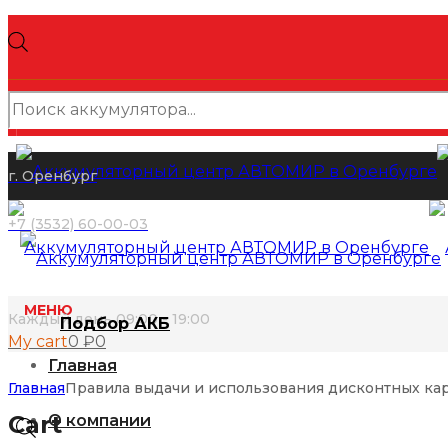
Поиск
товаров
г. Оренбург
+7 (3532) 60-00-03
МЕНЮ
Каждый день 09:00 - 19:00
Подбор АКБ
My cart
0
₽
0
Главная
КАТАЛОГ АККУМУЛЯТОРОВ
Главная
Правила выдачи и использования дисконтных ка
Cart
О компании
Поиск