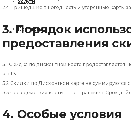
Услуги
2.4 Пришедшие в негодность и утерянные карты за
3. Порядок использ
Контакты
предоставления ск
3.1 Скидка по дисконтной карте предоставляется
в п.1.3.
3.2 Скидки по Дисконтной карте не суммируются
3.3 Срок действия карты — неограничен. Срок де
4. Особые условия