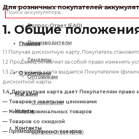
Для розничных покупателей аккумулят
О компании
товаров
1. Общие положени
Вопрос-Ответ (FAQ)
Производители
Главная
1.1 Получая дисконтную карту, Покупатель станов
Тендеры
1.2 Продавец оставляет за собой право изменять
1.3 Дисконтная карта выдается Покупателям (физич
О компании
Оптовикам
дисконтной карты.
1.4 Дисконтная карта дает Покупателям право 
Магазин
— Товаров с желтыми ценниками
О компании
Услуги
— Низкомаржинальных товаров
— Товаров со скидкой
Контакты
— Промоакционных товаров
Вопрос-Ответ (FAQ)