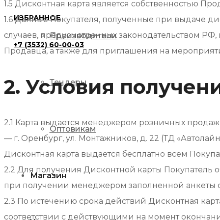
1.5 Дисконтная карта является собственностью Пр
ИЗБРАННОЕ
1.6 Данные Покупателя, полученные при выдаче д
случаев, предусмотренных законодательством РФ,
Производители
+7 (3532) 60-00-03
Продавца, а также для приглашения на мероприя
2. Условия получен
Тендеры
2.1 Карта выдается менеджером розничных продаж 
Оптовикам
— г. Оренбург, ул. Монтажников, д. 22 (ТД «Автолайн
Дисконтная карта выдается бесплатно всем Покупа
2.2 Для получения Дисконтной карты Покупатель о
Магазин
при получении менеджером заполненной анкеты с 
2.3 По истечению срока действий Дисконтная кар
соответствии с действующими на момент окончани