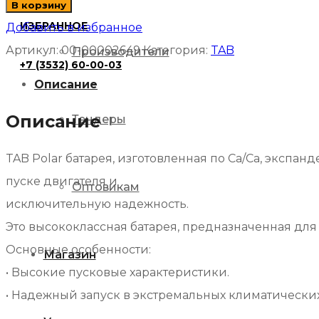
В корзину
Аккумулятор
ИЗБРАННОЕ
Добавить в избранное
TAB
Артикул:
00-00002649
Категория:
TAB
Производители
+7 (3532) 60-00-03
Polar
Описание
6СТ-65.0
(56568)
Описание
Тендеры
яп.
TAB Polar батарея, изготовленная по Са/Са, эксп
ст/
пуске двигателя и
бортик
Оптовикам
исключительную надежность.
Это высококлассная батарея, предназначенная для 
Основные особенности:
Магазин
• Bысокие пусковые характеристики.
• Hадежный запуск в экстремальных климатических