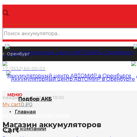
Поиск
товаров
г. Оренбург
+7 (3532) 60-00-03
МЕНЮ
Каждый день 09:00 - 19:00
Подбор АКБ
My cart
0
₽
0
Главная
КАТАЛОГ АККУМУЛЯТОРОВ
Магазин аккумуляторов
Cart
О компании
Поиск