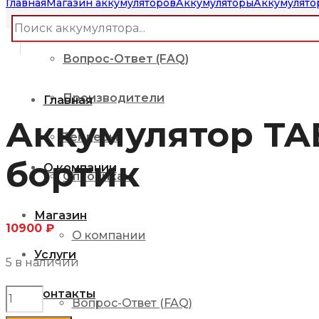
Главная
Магазин аккумуляторов
Аккумуляторы
Аккумулято
О компании
товаров
Вопрос-Ответ (FAQ)
Производители
Главная
Аккумулятор TAB 
Тендеры
бортик
О компании
Оптовикам
Магазин
10900
₽
О компании
Услуги
5 в наличии
Контакты
Количество
Вопрос-Ответ (FAQ)
товара