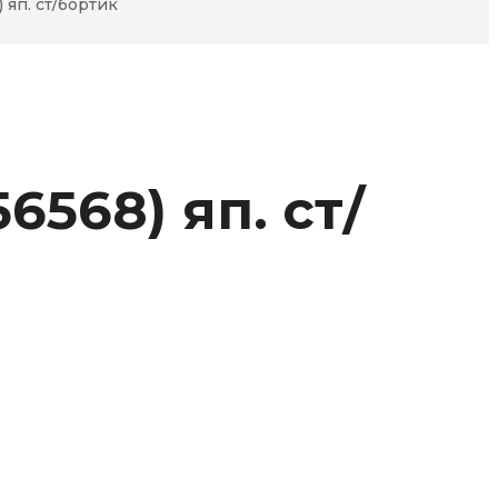
 яп. ст/бортик
6568) яп. ст/