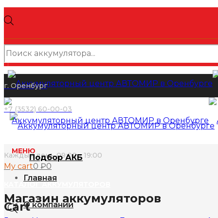
Поиск
товаров
г. Оренбург
+7 (3532) 60-00-03
МЕНЮ
Каждый день 09:00 - 19:00
Подбор АКБ
My cart
0
₽
0
Главная
КАТАЛОГ АККУМУЛЯТОРОВ
Магазин аккумуляторов
Cart
О компании
Поиск