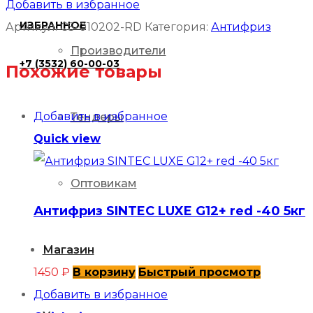
Добавить в избранное
CoolStream
ИЗБРАННОЕ
Артикул:
CS-010202-RD
Категория:
Антифриз
Standard
Производители
+7 (3532) 60-00-03
40
Похожие товары
красный
G-
Добавить в избранное
Тендеры
12
Quick view
(5кг)
Оптовикам
Антифриз SINTEC LUXE G12+ red -40 5кг
Магазин
1450
₽
В корзину
Быстрый просмотр
Добавить в избранное