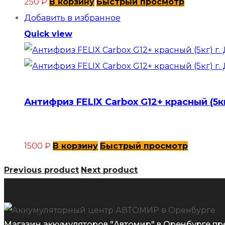
250
₽
В корзину
Быстрый просмотр
Добавить в избранное
Quick view
Антифриз FELIX Carbox G12+ красный (5к
1500
₽
В корзину
Быстрый просмотр
Previous product
Next product
Магазин аккумуляторов "Автомир" в Оренбурге пр