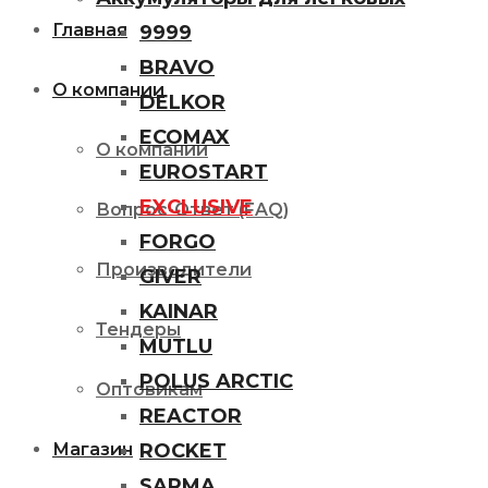
Главная
9999
BRAVO
О компании
DELKOR
ECOMAX
О компании
EUROSTART
EXCLUSIVE
Вопрос-Ответ (FAQ)
FORGO
Производители
GIVER
KAINAR
Тендеры
MUTLU
POLUS ARCTIC
Оптовикам
REACTOR
ROCKET
Магазин
SARMA