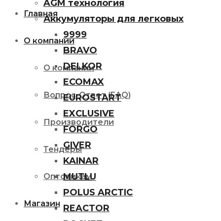
AGM технология
Главная
Аккумуляторы для легковых
9999
О компании
BRAVO
DELKOR
О компании
ECOMAX
Вопрос-Ответ (FAQ)
EUROSTART
EXCLUSIVE
Производители
FORGO
GIVER
Тендеры
KAINAR
MUTLU
Оптовикам
POLUS ARCTIC
Магазин
REACTOR